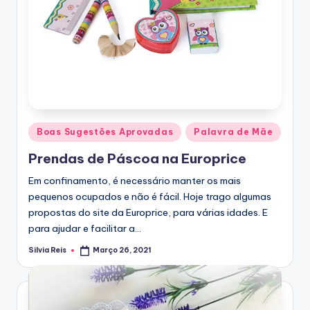
Posted
Boas Sugestões Aprovadas
Palavra de Mãe
in
Prendas de Páscoa na Europrice
Em confinamento, é necessário manter os mais
pequenos ocupados e não é fácil. Hoje trago algumas
propostas do site da Europrice, para várias idades. E
para ajudar e facilitar a…
Silvia Reis
Março 26, 2021
Posted
by