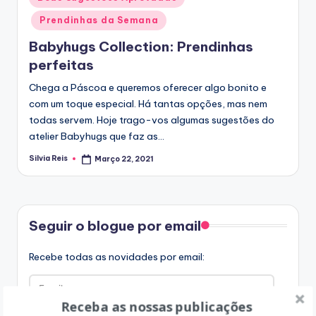
in
Prendinhas da Semana
Babyhugs Collection: Prendinhas
perfeitas
Chega a Páscoa e queremos oferecer algo bonito e
com um toque especial. Há tantas opções, mas nem
todas servem. Hoje trago-vos algumas sugestões do
atelier Babyhugs que faz as…
Silvia Reis
Março 22, 2021
Posted
by
Facebook
Seguir o blogue por email
Recebe todas as novidades por email:
Email
Receba as nossas publicações