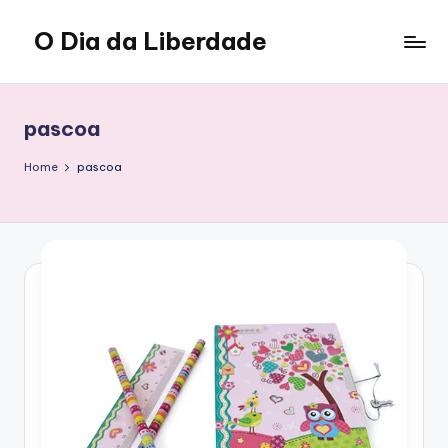
O Dia da Liberdade
Skip
to
Family
content
&
Lifestyle
pascoa
Home
pascoa