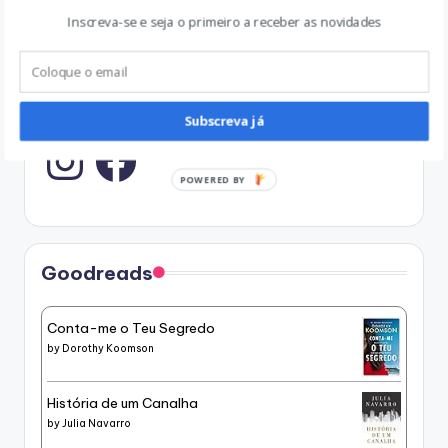
Subscreve
Inscreva-se e seja o primeiro a receber as novidades
Sigam
Subscreva já
Instagram
POWERED BY
Goodreads
Conta-me o Teu Segredo
by
Dorothy Koomson
História de um Canalha
by
Julia Navarro