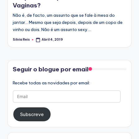
Vaginas?
E
D
Não é, de facto, um assunto que se fale à mesa do
B
jantar... Mesmo que seja depois, depois de um copo de
Y
vinho ou dois. Não é um assunto sexy.…
Silvia Reis
Abril 4, 2019
Posted
by
Facebook
Seguir o blogue por email
Recebe todas as novidades por email:
Email
Subscreve