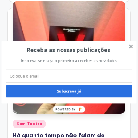
Receba as nossas publicações
Inscreva-se e seja o primeiro a receber as novidades
Subscreva já
P
O
Posted
W
Bom Teatro
in
E
Há quanto tempo não falam de
R