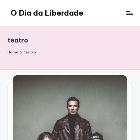
O Dia da Liberdade
Skip
to
Family
content
&
Lifestyle
teatro
Home
teatro