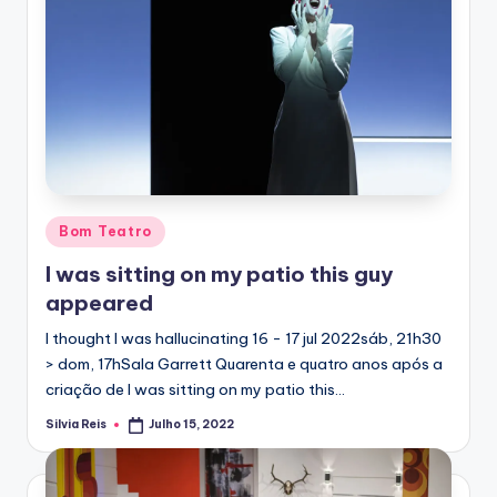
Posted
Bom Teatro
in
I was sitting on my patio this guy
appeared
I thought I was hallucinating 16 - 17 jul 2022sáb, 21h30
> dom, 17hSala Garrett Quarenta e quatro anos após a
criação de I was sitting on my patio this…
Silvia Reis
Julho 15, 2022
Posted
by