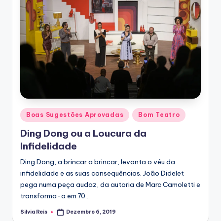
Posted
Boas Sugestões Aprovadas
Bom Teatro
in
Ding Dong ou a Loucura da
Infidelidade
Ding Dong, a brincar a brincar, levanta o véu da
infidelidade e as suas consequências. João Didelet
pega numa peça audaz, da autoria de Marc Camoletti e
transforma-a em 70…
Silvia Reis
Dezembro 6, 2019
Posted
by