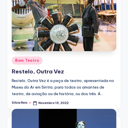
Posted
Bom Teatro
in
Restelo, Outra Vez
Restelo, Outra Vez é a peça de teatro, apresentada no
Museu do Ar em Sintra, para todos os amantes de
teatro, de aviação ou de história, ou dos três. A…
Silvia Reis
Novembro 16, 2022
Posted
by