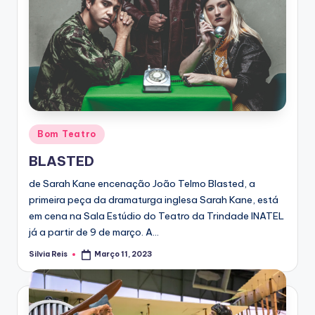
Posted
Bom Teatro
in
BLASTED
de Sarah Kane encenação João Telmo Blasted, a
primeira peça da dramaturga inglesa Sarah Kane, está
em cena na Sala Estúdio do Teatro da Trindade INATEL
já a partir de 9 de março. A…
Silvia Reis
Março 11, 2023
Posted
by