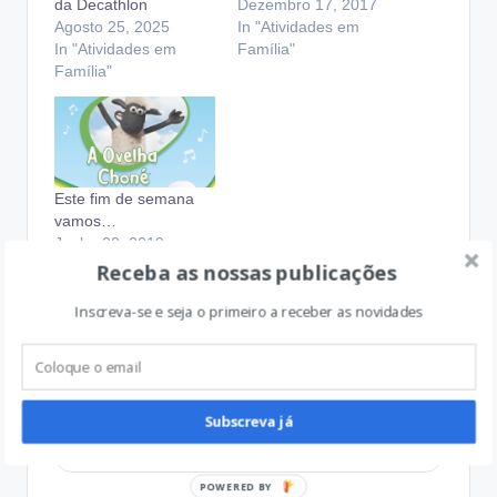
da Decathlon
Dezembro 17, 2017
Agosto 25, 2025
In "Atividades em
In "Atividades em
Família"
Família"
Este fim de semana
vamos…
Junho 28, 2019
In "Boas Sugestões
Receba as nossas publicações
Aprovadas"
Inscreva-se e seja o primeiro a receber as novidades
Silvia Reis
Subscreva já
View All Posts
P