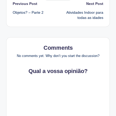
Post
Previous Post
Next Post
O
W
Objetos? – Parte 2
Atividades Indoor para
navigation
E
todas as idades
R
E
D
B
Y
Comments
No comments yet. Why don’t you start the discussion?
Qual a vossa opinião?