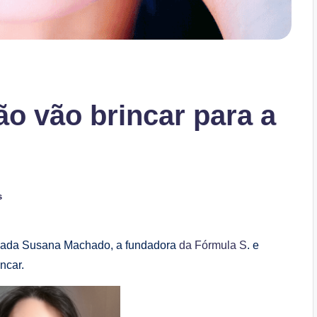
o vão brincar para a
s
idada Susana Machado, a fundadora
da Fórmula S
. e
ncar.