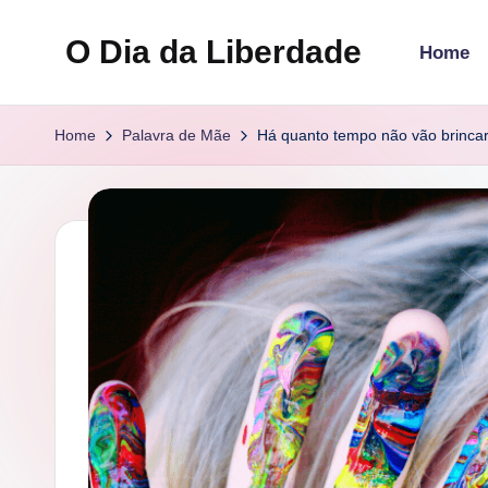
O Dia da Liberdade
Home
Skip
to
Family
content
&
Home
Palavra de Mãe
Há quanto tempo não vão brincar
Lifestyle