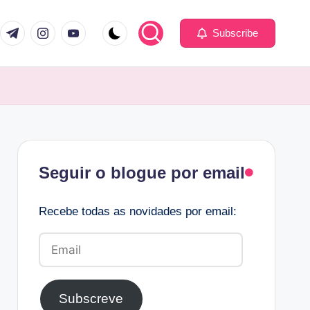
com
er.com
t.me
instagram.com
youtube.com
Subscribe
Facebook
Seguir o blogue por email
Recebe todas as novidades por email:
Email
Subscreve