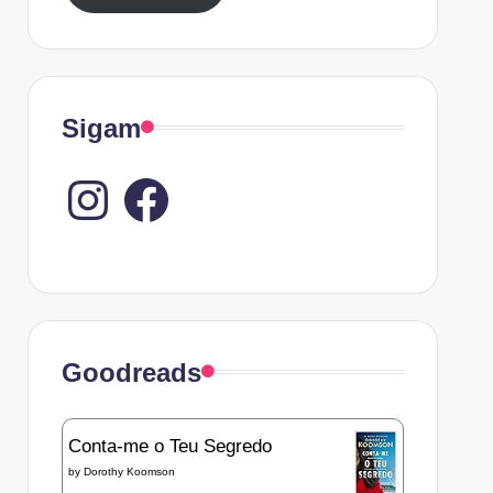
Sigam
Instagram
Goodreads
Conta-me o Teu Segredo
by
Dorothy Koomson