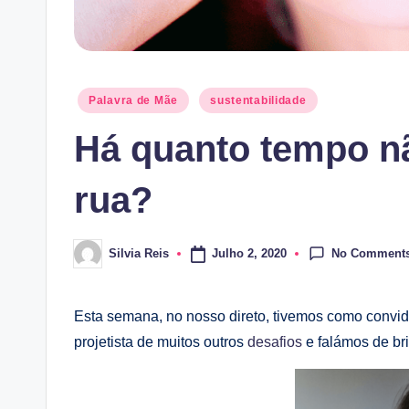
Posted
Palavra de Mãe
sustentabilidade
in
Há quanto tempo nã
rua?
No Comment
Julho 2, 2020
Silvia Reis
Posted
by
Esta semana, no nosso direto, tivemos como conv
projetista de muitos outros
desafios
e falámos de bri