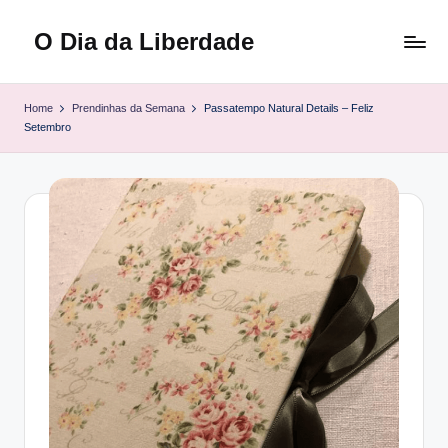
O Dia da Liberdade
Skip
to
Family
content
&
Home
Prendinhas da Semana
Passatempo Natural Details – Feliz
Lifestyle
Setembro