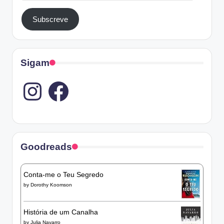
Subscreve
Sigam
Instagram
Goodreads
Conta-me o Teu Segredo
by
Dorothy Koomson
História de um Canalha
by
Julia Navarro