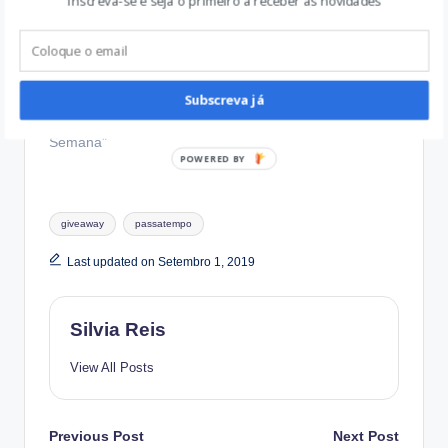
Inscreva-se e seja o primeiro a receber as novidades
Gosto de surpresas –
Vencedor da
Prendinha da Semana
Subscreva já
Fevereiro 20, 2019
In "Prendinhas da
Semana"
Tags:
giveaway
passatempo
Last updated on Setembro 1, 2019
Silvia Reis
View All Posts
Post
Previous Post
Next Post