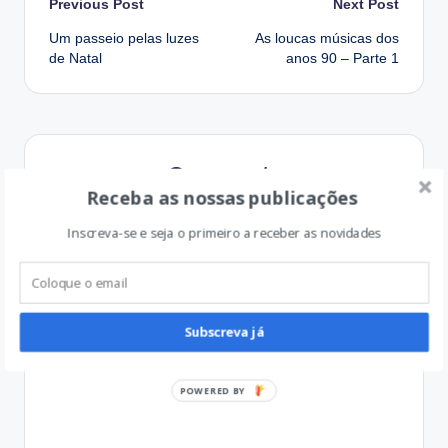
Post
Previous Post
Next Post
Um passeio pelas luzes
As loucas músicas dos
navigation
de Natal
anos 90 – Parte 1
Comments
Receba as nossas publicações
No comments yet. Why don’t you start the discussion?
Inscreva-se e seja o primeiro a receber as novidades
Qual a vossa opinião?
Subscreva já
POWERED BY