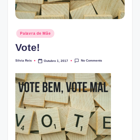
Posted
Palavra de Mãe
in
Vote!
No Comments
Silvia Reis
Outubro 1, 2017
Posted
by