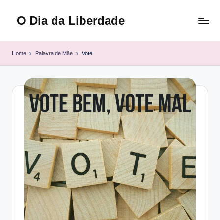
O Dia da Liberdade
Skip
to
Family
content
&
Home
Palavra de Mãe
Vote!
Lifestyle